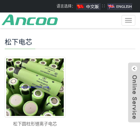
语言选择：
∷
Toggl
navig
松下电芯
松下圆柱形锂离子电芯