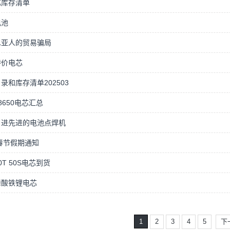
芯库存清单
电池
尼亚人的贸易骗局
特价电芯
录和库存清单202503
8650电芯汇总
引进先进的电池点焊机
5春节假期通知
0T 50S电芯到货
磷酸铁锂电芯
1
2
3
4
5
下