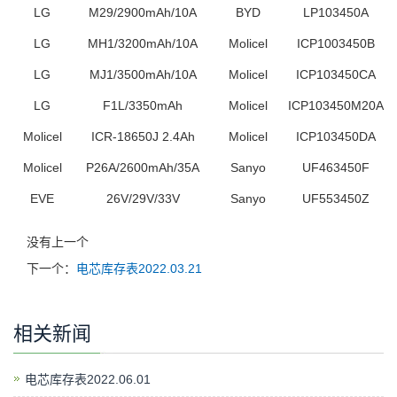
LG
M29/2900mAh/10A
BYD
LP103450A
LG
MH1/3200mAh/10A
Molicel
ICP1003450B
LG
MJ1/3500mAh/10A
Molicel
ICP103450CA
LG
F1L/3350mAh
Molicel
ICP103450M20A
Molicel
ICR-18650J
2.4Ah
Molicel
ICP103450DA
Molicel
P26A
/2600mAh/35A
Sanyo
UF463450F
EVE
26V/29V/33V
Sanyo
UF553450Z
没有上一个
下一个：
电芯库存表2022.03.21
相关新闻
电芯库存表2022.06.01