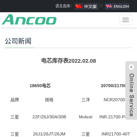
语言选择：
∷
Toggl
navig
公司新闻
电芯库存表2022.02.08
18650
电芯
20700/21700
电芯
品牌
规格
三洋
NCR20700B
三星
22F/26J/30A/30B
Molicel
INR-21700-P42A
三星
26J1/26JT/26JM
三星
INR21700-
40T