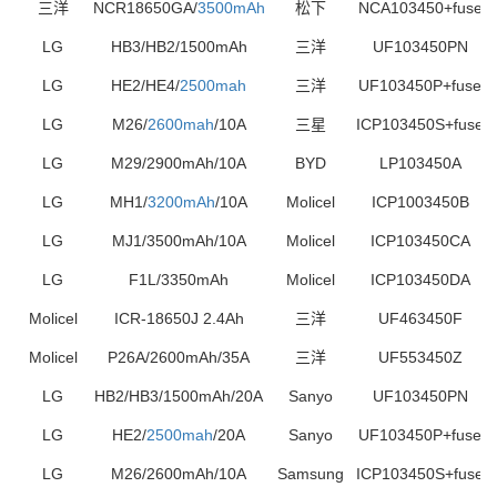
三洋
NCR18650GA
/
3500mAh
松下
NCA103450+fuse
LG
HB3/HB2/1500mAh
三洋
UF103450PN
LG
HE2/HE4/
2500mah
三洋
UF103450P+fuse
LG
M26/
2600mah
/10A
三星
ICP103450S+fuse
LG
M29/2900mAh/10A
BYD
LP103450A
LG
MH1/
3200mAh
/10A
Molicel
ICP1003450B
LG
MJ1/3500mAh/10A
Molicel
ICP103450CA
LG
F1L/3350mAh
Molicel
ICP103450DA
Molicel
ICR-18650J
2.4Ah
三洋
UF463450F
Molicel
P26A
/2600mAh/35A
三洋
UF553450Z
LG
HB2/HB3/1500mAh/20A
Sanyo
UF103450PN
LG
HE2/
2500mah
/20A
Sanyo
UF103450P+fuse
LG
M26/2600mAh/10A
Samsung
ICP103450S+fuse