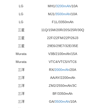
LG
MH1/
3200mAh
/10A
LG
MJ1/
3500mAh
/10A
LG
F1L/3350mAh
三星
11Q/15M/20R/20S/25R/30Q
三星
22F/22FM/22P/26J3
三星
29E6/29E7/32E/35E
Murata
V3B/2100mAh/15A
Murata
VTC4/VTC5/VTC6
三洋
RX/
2000mAh
/20A
三洋
AA/AY/2200mAh
三洋
ZM2/2550mAh/3C
三洋
BF/3350mAh
三洋
GA/
3500mAh
/10A