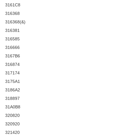
3161C8
316368
316368(&)
316381
316585
316666
3167B6
316874
317174
3175A1
3186A2
318897
31A0B8
320820
320920
321420