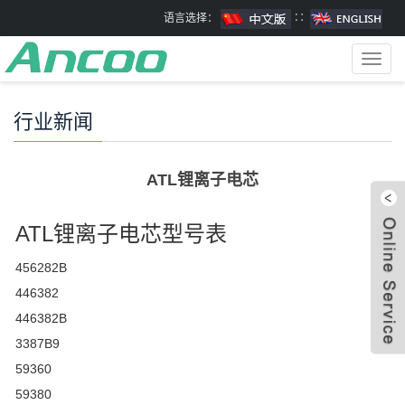
语言选择：
∷
Toggl
navig
行业新闻
ATL锂离子电芯
ATL锂离子电芯型号表
456282B
446382
446382B
3387B9
59360
59380