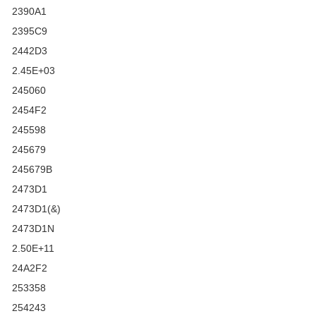
2390A1
2395C9
2442D3
2.45E+03
245060
2454F2
245598
245679
245679B
2473D1
2473D1(&)
2473D1N
2.50E+11
24A2F2
253358
254243