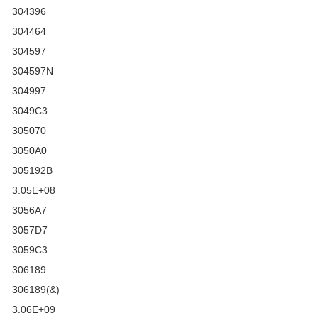
304396
304464
304597
304597N
304997
3049C3
305070
3050A0
305192B
3.05E+08
3056A7
3057D7
3059C3
306189
306189(&)
3.06E+09