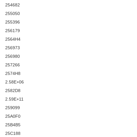
254682
255050
255396
256179
2564H4
256973
256980
257266
2574H8
2.58E+06
2582D8
2.59E+11
259099
25A0F0
25B4B5
25C188