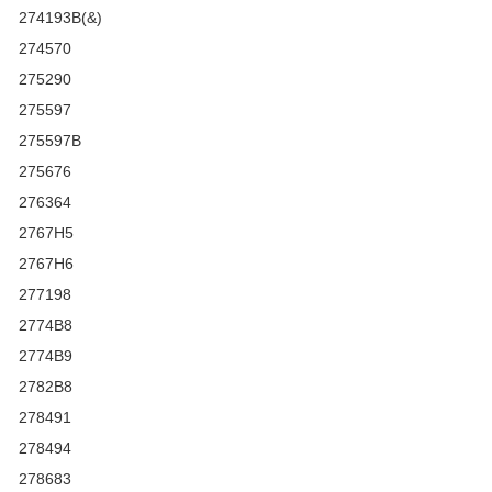
274193B(&)
274570
275290
275597
275597B
275676
276364
2767H5
2767H6
277198
2774B8
2774B9
2782B8
278491
278494
278683