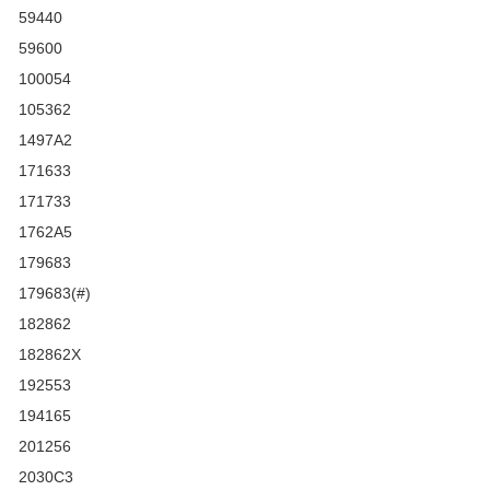
59440
59600
100054
105362
1497A2
171633
171733
1762A5
179683
179683(#)
182862
182862X
192553
194165
201256
2030C3