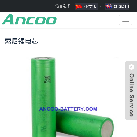
语言选择：
∷
Toggl
navig
索尼锂电芯