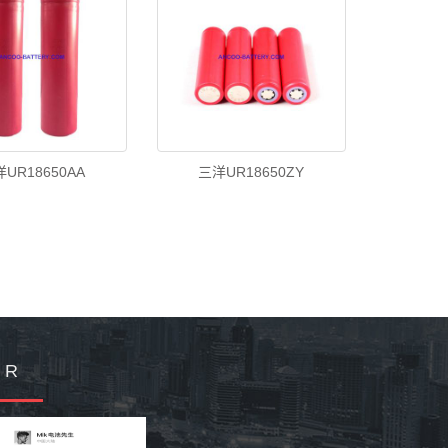
UR18650AA
三洋UR18650ZY
Q R