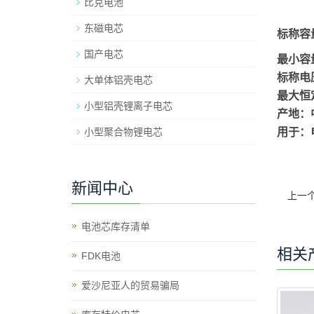
比克电池
东磁电芯
标称容量
国产电芯
最小容量
标称
电
大单体铝壳电芯
最大恒
小型铝壳锂离子电芯
产地：
小型聚合物锂电芯
用于：
新闻中心
上一
电池芯库存清单
相关
​FDK电池
爱沙尼亚人的贸易骗局