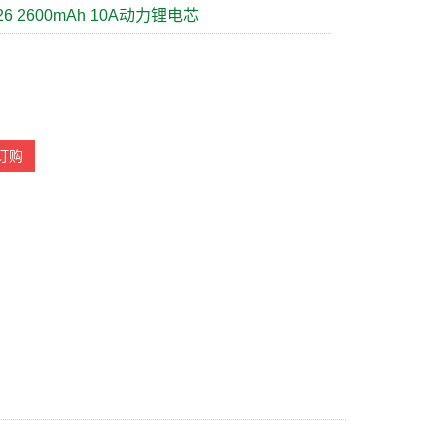
M26 2600mAh 10A动力锂电芯
H
订购