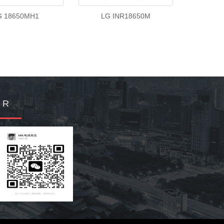
G 18650MH1
LG INR18650M
Q R