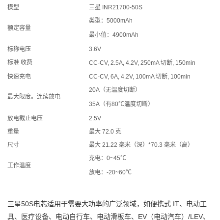
模型
三星 INR21700-50S
类型：5000mAh
额定容量
最小值：4900mAh
标称电压
3.6V
标准
收费
CC-CV, 2.5A, 4.2V, 250mA 切断, 150min
快速充电
CC-CV, 6A, 4.2V, 100mA 切断, 100min
20A（无温度切断）
最大限度。
连续放电
35A（有80℃温度切断）
放电截止电压
2.5V
重量
最大 72.0 克
尺寸
最大 21.22 毫米（深）*70.3 毫米（高）
充电：0~45℃
工作温度
放电：-20~60℃
三星50S电芯适用于需要大功率的广泛领域，如便携式 IT、电动工
具、医疗设备、电动自行车、电动滑板车、EV（电动汽车）/LEV、