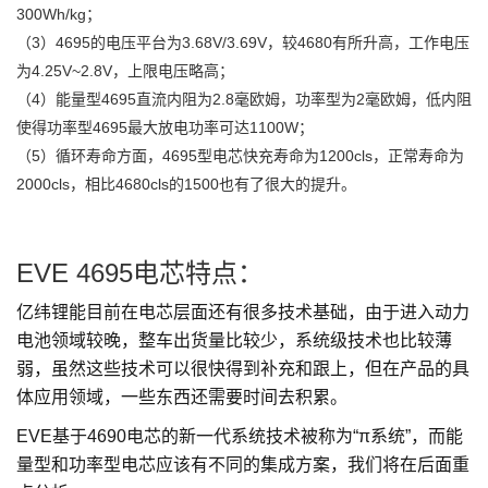
300Wh/kg；
（3）4695的电压平台为3.68V/3.69V，较4680有所升高，工作电压
为4.25V~2.8V，上限电压略高；
（4）能量型4695直流内阻为2.8毫欧姆，功率型为2毫欧姆，低内阻
使得功率型4695最大放电功率可达1100W；
（5）循环寿命方面，4695型电芯快充寿命为1200cls，正常寿命为
2000cls，相比4680cls的1500也有了很大的提升。
EVE 4695电芯特点：
亿纬锂能目前在电芯层面还有很多技术基础，由于进入动力
电池领域较晚，整车出货量比较少，系统级技术也比较薄
弱，虽然这些技术可以很快得到补充和跟上，但在产品的具
体应用领域，一些东西还需要时间去积累。
EVE基于4690电芯的新一代系统技术被称为“π系统”，而能
量型和功率型电芯应该有不同的集成方案，我们将在后面重