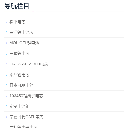
导航栏目
松下电芯
三洋锂电池芯
MOLICEL锂电池
三星锂电芯
LG 18650 21700电芯
索尼锂电芯
日本FDK电池
103450锂离子电芯
定制电池组
宁德时代CATL电芯
力神锂离子电芯