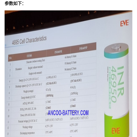
参数如下：