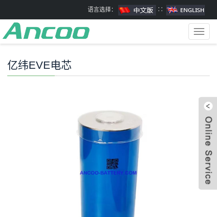
语言选择：
∷
Toggl
navig
亿纬EVE电芯