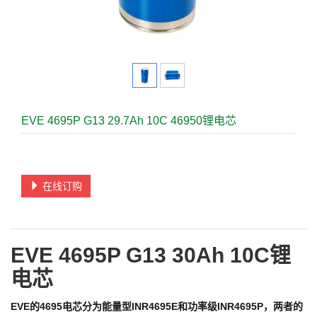
EVE 4695P G13 29.7Ah 10C 46950锂电芯
在线订购
EVE 4695P G13 30Ah 10C锂
电芯
EVE的4695电芯分为能量型INR4695E和功率级INR4695P，两者的